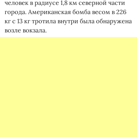
человек в радиусе 1,8 км северной части
города. Американская бомба весом в 226
кг с 13 кг тротила внутри была обнаружена
возле вокзала.