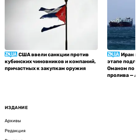
США ввели санкции против
Иран з
кубинских чиновников и компаний,
этапе подго
причастных к закупкам оружия
Оманом по п
пролива — A
ИЗДАНИЕ
Архивы
Редакция