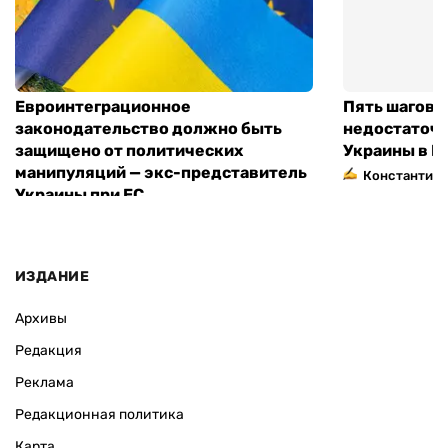
Евроинтеграционное
Пять шагов к
законодательство должно быть
недостаточн
защищено от политических
Украины в Е
манипуляций — экс-представитель
Константин 
Украины при ЕС
ИЗДАНИЕ
Архивы
Редакция
Реклама
Редакционная политика
Карта