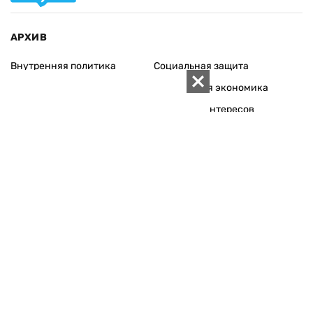
АРХИВ
Внутренняя политика
Социальная защита
Международная политика
Зарубежная экономика
Макроуровень
Конфликт интересов
Энергорынок
Экономическая
безопасность
Приватизация
Персоналии
Экономика регионов
Социум
Наука
История
Технологии
Круг семьи
Среда обитания
Туризм
Церковь
Собственность
Культура