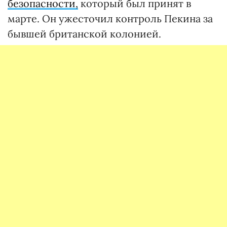
безопасности,
который был принят в
марте. Он ужесточил контроль Пекина за
бывшей британской колонией.