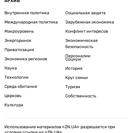
АРХИВ
Внутренняя политика
Социальная защита
Международная политика
Зарубежная экономика
Макроуровень
Конфликт интересов
Энергорынок
Экономическая
безопасность
Приватизация
Персоналии
Экономика регионов
Социум
Наука
История
Технологии
Круг семьи
Среда обитания
Туризм
Церковь
Собственность
Культура
Использование материалов «ZN.UA» разрешается при
условии ссылки на «ZN.UA».