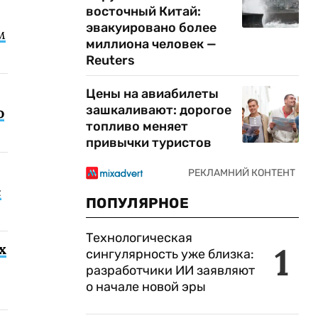
восточный Китай:
эвакуировано более
м
миллиона человек —
Reuters
Цены на авиабилеты
зашкаливают: дорогое
о
топливо меняет
привычки туристов
с
ПОПУЛЯРНОЕ
Технологическая
1
х
сингулярность уже близка:
разработчики ИИ заявляют
о начале новой эры