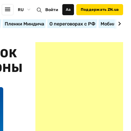
RU
Войти
Аа
Поддержать ZN.ua
Пленки Миндича
О переговорах с РФ
Мобилизация
ВОК
ОНЫ