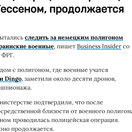
Гессеном, продолжается
пытались
следить за немецким полигоном
краинские военные
, пишет
Business Insider
со
 ФРГ.
рядом с полигоном, где военные учатся
и Dingo
, заметили около десяти дронов,
 шпионажа.
инистерстве подтвердили, что после
средственной близости от военного полигон
еном проводилась полицейская операция.
 оно продолжается.