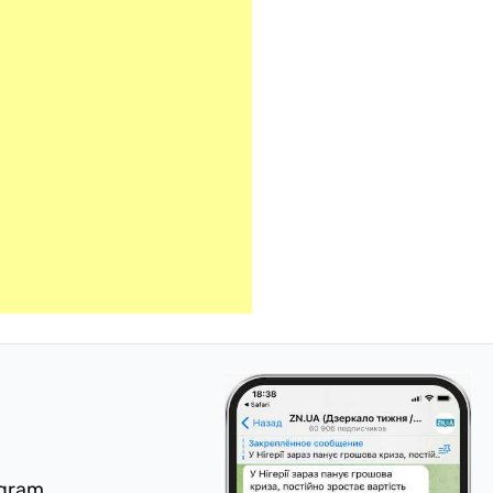
egram