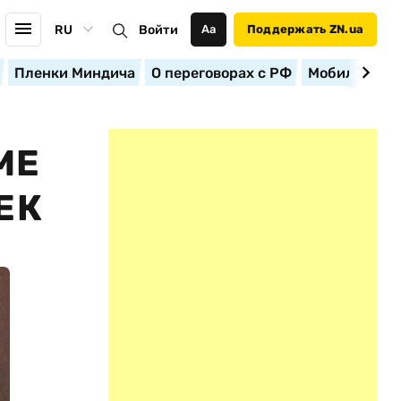
RU
Войти
Аа
Поддержать ZN.ua
Пленки Миндича
О переговорах с РФ
Мобилизация
МЕ
ЕК