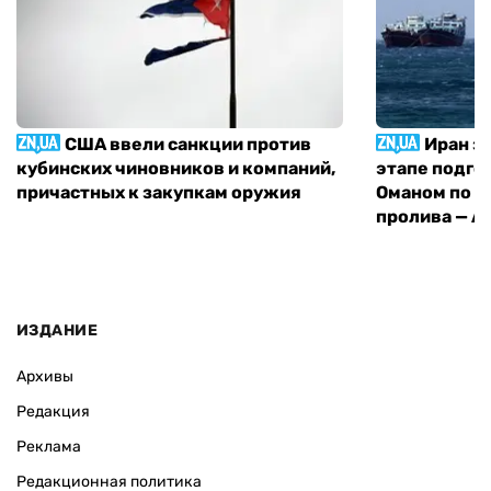
США ввели санкции против
Иран з
кубинских чиновников и компаний,
этапе подго
причастных к закупкам оружия
Оманом по п
пролива — A
ИЗДАНИЕ
Архивы
Редакция
Реклама
Редакционная политика