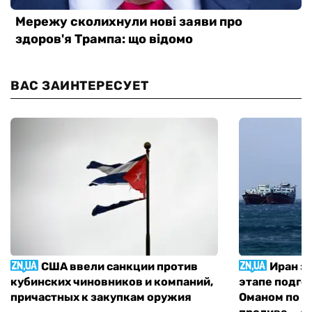
ВАС ЗАИНТЕРЕСУЕТ
США ввели санкции против
Иран з
кубинских чиновников и компаний,
этапе подго
причастных к закупкам оружия
Оманом по п