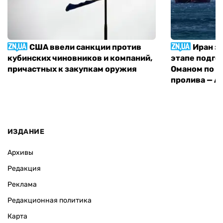
США ввели санкции против
Иран з
кубинских чиновников и компаний,
этапе подго
причастных к закупкам оружия
Оманом по п
пролива — A
ИЗДАНИЕ
Архивы
Редакция
Реклама
Редакционная политика
Карта