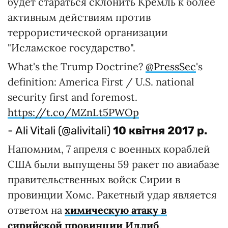
будет стараться склонить Кремль к более
активным действиям против
террористической организации
"Исламское государство".
What's the Trump Doctrine?
@PressSec
's
definition: America First / U.S. national
security first and foremost.
https://t.co/MZnLt5PWOp
- Ali Vitali (@alivitali)
10 квітня 2017 р.
Напомним, 7 апреля с военных кораблей
США были выпущены 59 ракет по авиабазе
правительственных войск Сирии в
провинции Хомс. Ракетный удар является
ответом на
химическую атаку в
сирийской провинции Идлиб
.