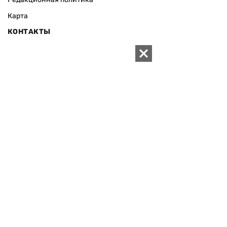
Карта
КОНТАКТЫ
01010 Киев, ул. Князей Острожских, 19/1
Телефон редакции:
+380 (44) 280-04-85
Электронная почта редакции:
zn94@ukr.net
Электронная почта службы новостей:
editor@zn.ua
СОЦСЕТИ
ПОДДЕРЖАТЬ ZN.UA
Поддержать независимую
журналистику!