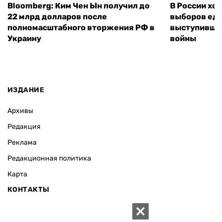
Bloomberg: Ким Чен Ын получил до
В России хо
22 млрд долларов после
выборов еди
полномасштабного вторжения РФ в
выступившу
Украину
войны
ИЗДАНИЕ
Архивы
Редакция
Реклама
Редакционная политика
Карта
КОНТАКТЫ
01010 Киев, ул. Князей Острожских, 19/1