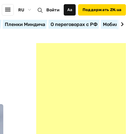
RU
Войти
Аа
Поддержать ZN.ua
Пленки Миндича
О переговорах с РФ
Мобилизация
А