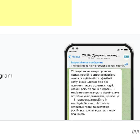
egram