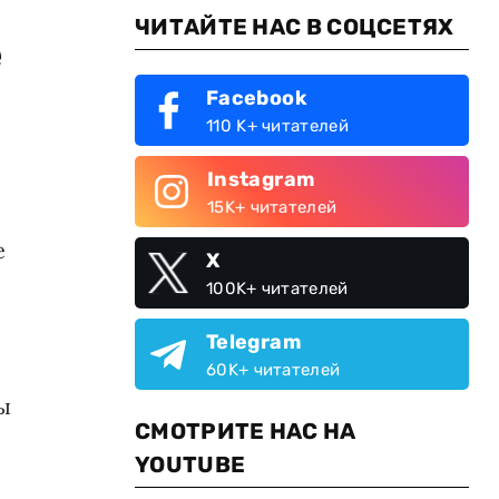
ЧИТАЙТЕ НАС В СОЦСЕТЯХ
е
Facebook
110 K+ читателей
Instagram
15K+ читателей
е
X
100K+ читателей
Telegram
60K+ читателей
ы
СМОТРИТЕ НАС НА
YOUTUBE