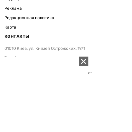
Реклама
Редакционная политика
Карта
КОНТАКТЫ
01010 Киев, ул. Князей Острожских, 19/1
Телефон редакции:
+380 (44) 280-04-85
Электронная почта редакции:
zn94@ukr.net
Электронная почта службы новостей:
editor@zn.ua
СОЦСЕТИ
ПОДДЕРЖАТЬ ZN.UA
Поддержать независимую