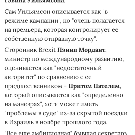
Гэвина Уильямсона
.
Сам Уильямсон описывается как "в
режиме кампании", но "очень полагается
на премьера, которая контролирует ее
собственную отправную точку".
Сторонник Brexit
Пэнни Мордант
,
министр по международному развитию,
оценивается как "недостаточный
авторитет" по сравнению с ее
предшественником -
Притом Пателем
,
который описывается как "определенно
на маневрах", хотя может иметь
"проблемы в суде" из-за скрытой поездки
в Израиль в ноябре прошлого года.
"Все еще амбициозная" бывшая секретарь