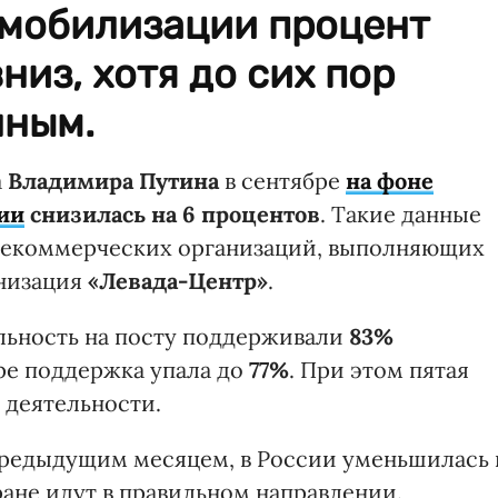
 мобилизации процент
низ, хотя до сих пор
нным.
а
Владимира Путина
в сентябре
на фоне
ии
снизилась на 6 процентов
. Такие данные
 некоммерческих организаций, выполняющих
анизация
«Левада-Центр»
.
ельность на посту поддерживали
83%
бре поддержка упала до
77%
. При этом пятая
о деятельности.
 предыдущим месяцем, в России уменьшилась 
стране идут в правильном направлении.