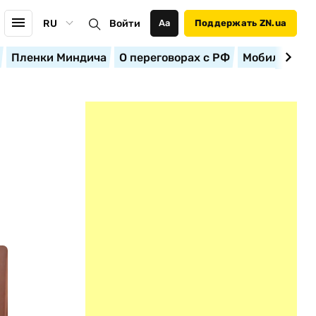
RU
Войти
Аа
Поддержать ZN.ua
Пленки Миндича
О переговорах с РФ
Мобилизация