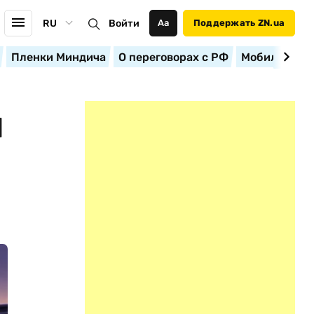
RU
Войти
Аа
Поддержать ZN.ua
Пленки Миндича
О переговорах с РФ
Мобилизация
И