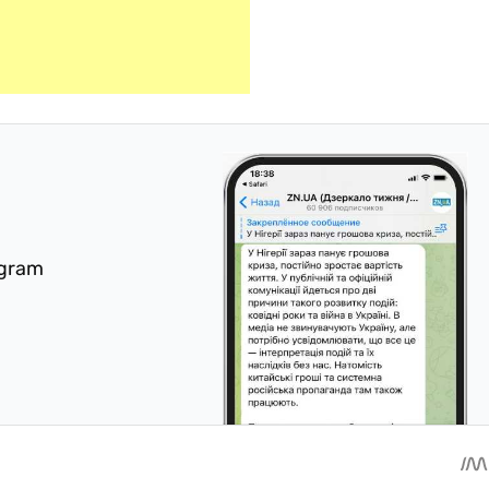
egram