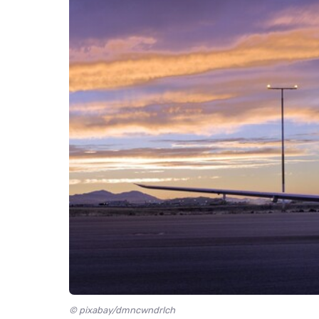
© pixabay/dmncwndrlch