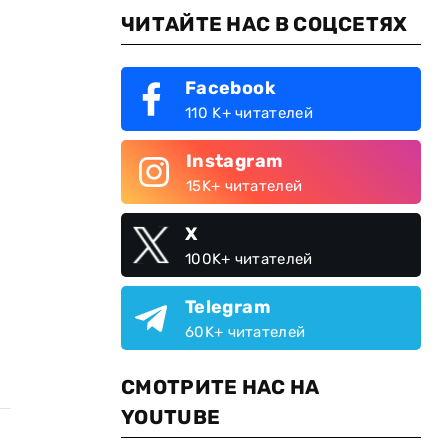
ЧИТАЙТЕ НАС В СОЦСЕТЯХ
Facebook
110 K+ читателей
Instagram
15K+ читателей
X
100K+ читателей
Telegram
60K+ читателей
СМОТРИТЕ НАС НА
YOUTUBE