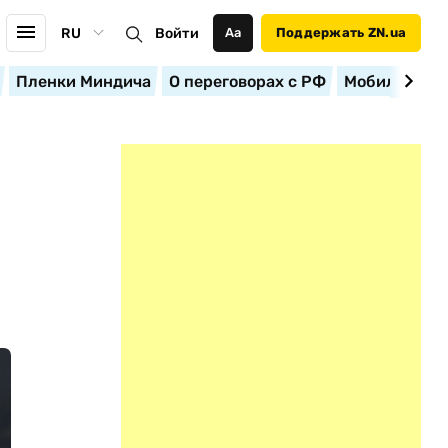
RU
Войти
Аа
Поддержать ZN.ua
Пленки Миндича
О переговорах с РФ
Мобилизация