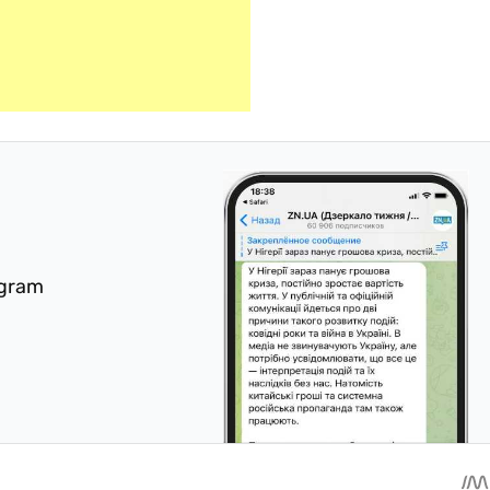
egram