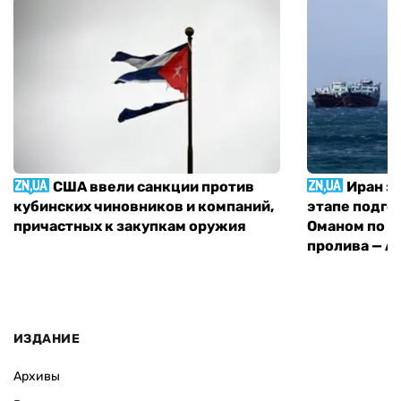
США ввели санкции против
Иран з
кубинских чиновников и компаний,
этапе подго
причастных к закупкам оружия
Оманом по п
пролива — A
ИЗДАНИЕ
Архивы