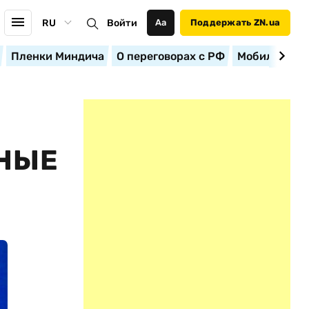
RU
Войти
Аа
Поддержать ZN.ua
Пленки Миндича
О переговорах с РФ
Мобилизация
НЫЕ