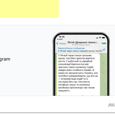
egram