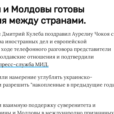
 и Молдовы готовы
ия между странами.
 Дмитрий Кулеба поздравил Аурелиу Чокоя с
ра иностранных дел и европейской
 ходе телефонного разговора представители
молдавские отношения и подтвердили
пресс-служба МИД.
или намерение углублять украинско-
и разрешить "накопленные в предыдущие год
и взаимную поддержку суверенитета и
аины и Молдовы в международно признанных