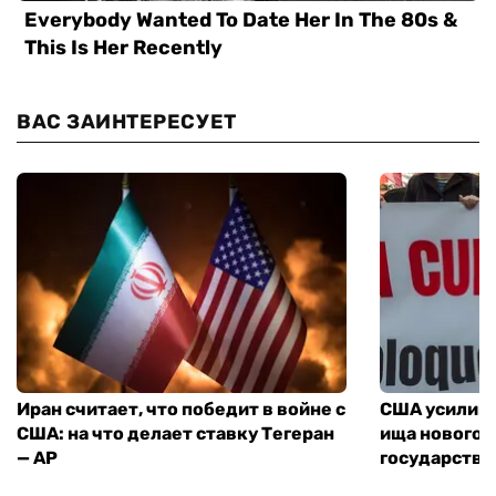
ВАС ЗАИНТЕРЕСУЕТ
Иран считает, что победит в войне с
США усилива
США: на что делает ставку Тегеран
ища нового 
— AP
государства