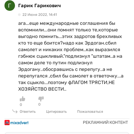
Гарик Гарикович
22 Июня 2022, 14:41
ага...еще международные соглашения бы
вспомнили...они помнят только те,которые
выгодно помнить...этих задротов брехливых
кто то еще боится?надо как Эрдоган.сбил
самолет и никаких проблем..как выразился
гэбнюк сцыкливый."подлизнул "штатам..а на
самом деле то путин подлизнул
Эрдогану..обосравшись с перепугу..а не
перепугался ,сбил бы самолет в ответочку...а
так сцыкло...поэтому фЛАГОМ ТРЯСТИ,НЕ
ХОЗЯЙСТВО ВЕСТИ..
0
0
Ответить
Цитировать
Пожаловаться