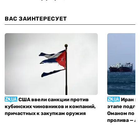
ВАС ЗАИНТЕРЕСУЕТ
США ввели санкции против
Иран з
кубинских чиновников и компаний,
этапе подго
причастных к закупкам оружия
Оманом по п
пролива — A