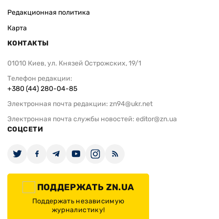
Путин избегает поездок в
Градус повы
европейскую часть России, куда
потепление
долетают украинские дроны —
росСМИ
ИЗДАНИЕ