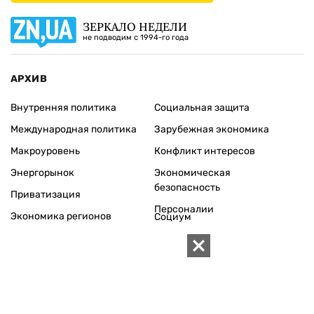
Архивы
Редакция
Реклама
Редакционная политика
Карта
КОНТАКТЫ
01010 Киев, ул. Князей Острожских, 19/1
Телефон редакции:
+380 (44) 280-04-85
Электронная почта редакции:
zn94@ukr.net
Электронная почта службы новостей:
editor@zn.ua
СОЦСЕТИ