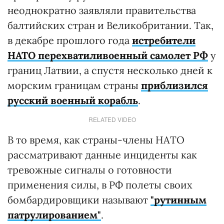
неоднократно заявляли правительства
балтийских стран и Великобритании. Так,
в декабре прошлого года
истребители
НАТО перехватили
военный самолет РФ
у
границ Латвии, а спустя несколько дней к
морским границам страны
приблизился
русский военный корабль
.
RELATED VIDEO
В то время, как страны-члены НАТО
рассматривают данные инциденты как
тревожные сигналы о готовности
применения силы, в РФ полеты своих
бомбардировщики называют
"рутинным
патрулированием"
.