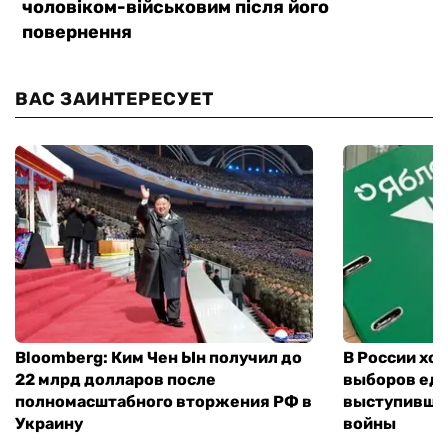
ВАС ЗАИНТЕРЕСУЕТ
Bloomberg: Ким Чен Ын получил до
В России хо
22 млрд долларов после
выборов еди
полномасштабного вторжения РФ в
выступившу
Украину
войны