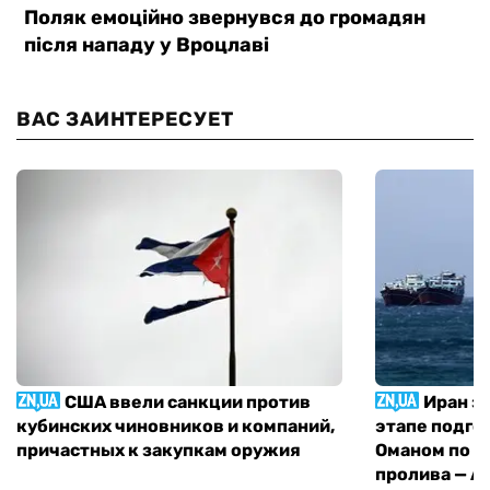
ВАС ЗАИНТЕРЕСУЕТ
США ввели санкции против
Иран з
кубинских чиновников и компаний,
этапе подго
причастных к закупкам оружия
Оманом по п
пролива — A