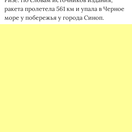
ракета пролетела 561 км и упала в Черное
море у побережья у города Синоп.