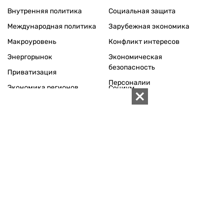
Внутренняя политика
Социальная защита
Международная политика
Зарубежная экономика
Макроуровень
Конфликт интересов
Энергорынок
Экономическая
безопасность
Приватизация
Персоналии
Экономика регионов
Социум
Наука
История
Технологии
Круг семьи
Среда обитания
Туризм
Церковь
Собственность
Культура
Использование материалов «ZN.UA» разрешается при
условии ссылки на «ZN.UA».