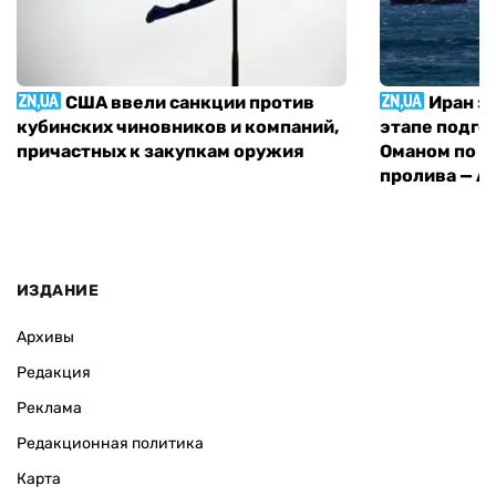
США ввели санкции против
Иран з
кубинских чиновников и компаний,
этапе подго
причастных к закупкам оружия
Оманом по п
пролива — A
ИЗДАНИЕ
Архивы
Редакция
Реклама
Редакционная политика
Карта