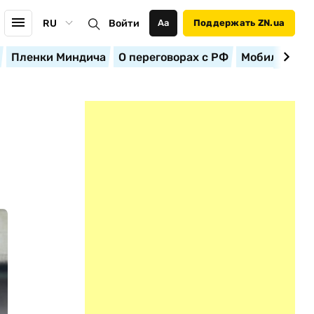
RU
Войти
Аа
Поддержать ZN.ua
Пленки Миндича
О переговорах с РФ
Мобилизация