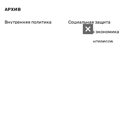
АРХИВ
Внутренняя политика
Социальная защита
Международная политика
Зарубежная экономика
Макроуровень
Конфликт интересов
Энергорынок
Экономическая
безопасность
Приватизация
Персоналии
Экономика регионов
Социум
Наука
История
Технологии
Круг семьи
Среда обитания
Туризм
Церковь
Собственность
Культура