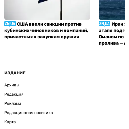
США ввели санкции против
Иран з
кубинских чиновников и компаний,
этапе подго
причастных к закупкам оружия
Оманом по п
пролива — A
ИЗДАНИЕ
Архивы
Редакция
Реклама
Редакционная политика
Карта