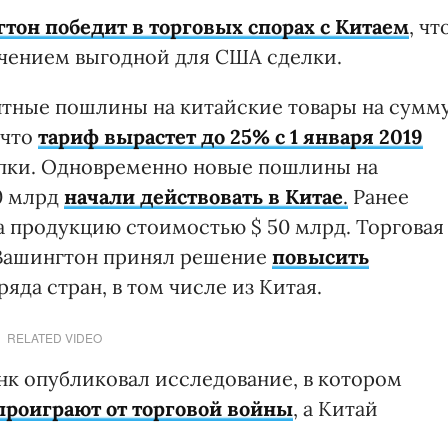
тон победит в торговых спорах с Китаем
, чт
ючением выгодной для США сделки.
нтные пошлины на китайские товары на сумм
 что
тариф вырастет до 25% с 1 января 2019
тупки. Одновременно новые пошлины на
0 млрд
начали действовать в Китае
.
Ранее
 продукцию стоимостью $ 50 млрд. Торговая
а Вашингтон принял решение
повысить
ряда стран, в том числе из Китая.
RELATED VIDEO
нк опубликовал исследование, в котором
проиграют от торговой войны
, а Китай