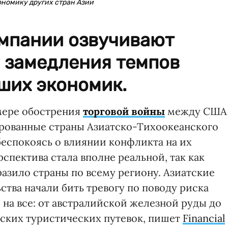
ономику других стран Азии
омпании озвучивают
у замедления темпов
ших экономик.
 мере обострения
торговой войны
между США
ированные страны Азиатско-Тихоокеанского
беспокоясь о влиянии конфликта на их
спектива стала вполне реальной, так как
азило страны по всему региону. Азиатские
тва начали бить тревогу по поводу риска
на все: от австралийской железной руды до
ских туристических путевок, пишет
Financial