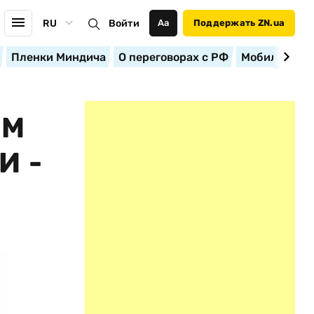
RU
Войти
Аа
Поддержать ZN.ua
Пленки Миндича
О переговорах с РФ
Мобилизация
ЕМ
И -