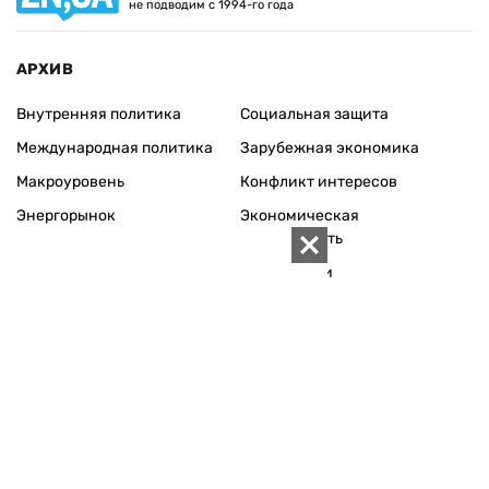
не подводим с 1994-го года
АРХИВ
Внутренняя политика
Социальная защита
Международная политика
Зарубежная экономика
Макроуровень
Конфликт интересов
Энергорынок
Экономическая
безопасность
Приватизация
Персоналии
Экономика регионов
Социум
Наука
История
Технологии
Круг семьи
Среда обитания
Туризм
Церковь
Собственность
Культура