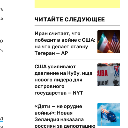
ть
ь
ЧИТАЙТЕ СЛЕДУЮЩЕЕ
Иран считает, что
победит в войне с США:
о
на что делает ставку
ь,
Тегеран — AP
США усиливают
давление на Кубу, ища
нового лидера для
островного
государства — NYT
«Дети — не орудие
войны»: Новая
ы
Зеландия наказала
россиян за депортацию
я