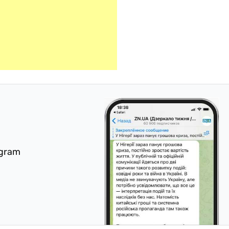
egram