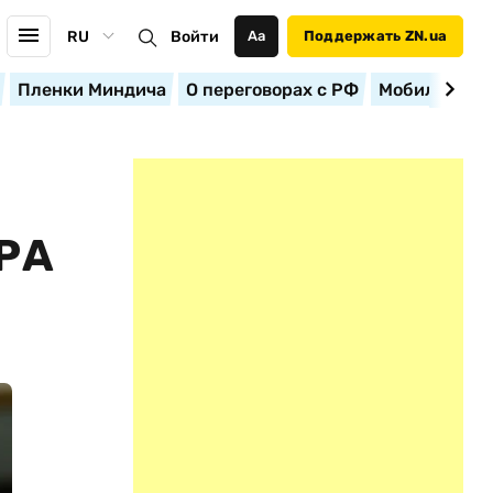
RU
Войти
Аа
Поддержать ZN.ua
Пленки Миндича
О переговорах с РФ
Мобилизация
РА