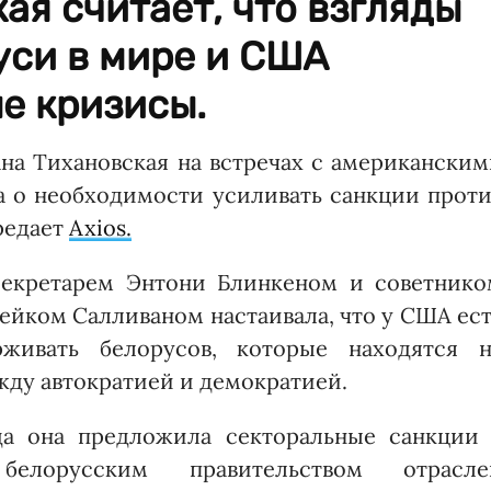
ая считает, что взгляды
уси в мире и США
е кризисы.
на Тихановская на встречах с американским
а о необходимости усиливать санкции проти
редает
Axios.
ссекретарем Энтони Блинкеном и советнико
ейком Салливаном настаивала, что у США ес
рживать белорусов, которые находятся н
ду автократией и демократией.
гда она предложила секторальные санкции 
белорусским правительством отрасле