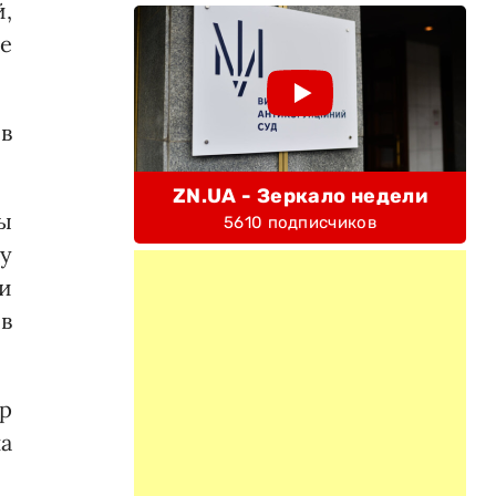
,
ие
в
ZN.UA - Зеркало недели
ны
5610 подписчиков
у
 и
 в
р
а