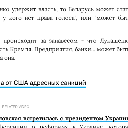
нко удержит власть, то Беларусь может ста
 у кого нет права голоса", или "может быт
о происходит за занавесом - что Лукашенк
сть Кремля. Предприятия, банки... может быт
а она.
ла от США адресных санкций
RELATED VIDEO
овская встретилась с президентом Украин
ференции о реформах в Украине, котора