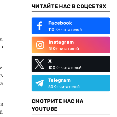
ЧИТАЙТЕ НАС В СОЦСЕТЯХ
Facebook
110 K+ читателей
и
Instagram
в
15K+ читателей
X
м
100K+ читателей
ть
Telegram
а
60K+ читателей
СМОТРИТЕ НАС НА
в
YOUTUBE
й