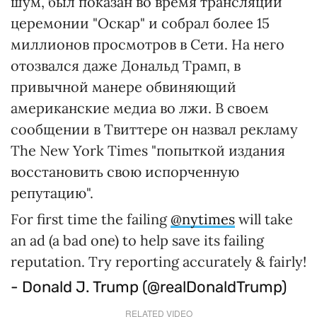
шум, был показан во время трансляции
церемонии "Оскар" и собрал более 15
миллионов просмотров в Сети. На него
отозвался даже Дональд Трамп, в
привычной манере обвиняющий
американские медиа во лжи. В своем
сообщении в Твиттере он назвал рекламу
The New York Times "попыткой издания
восстановить свою испорченную
репутацию".
For first time the failing
@nytimes
will take
an ad (a bad one) to help save its failing
reputation. Try reporting accurately & fairly!
- Donald J. Trump (@realDonaldTrump)
RELATED VIDEO