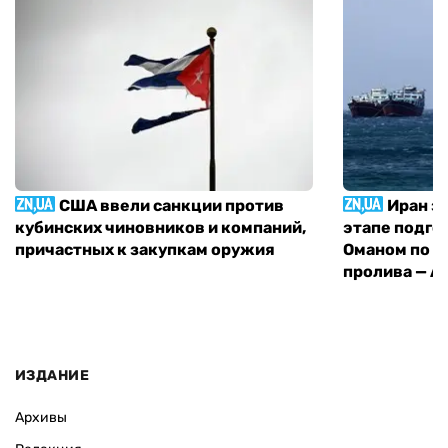
США ввели санкции против
Иран з
кубинских чиновников и компаний,
этапе подго
причастных к закупкам оружия
Оманом по п
пролива — A
ИЗДАНИЕ
Архивы