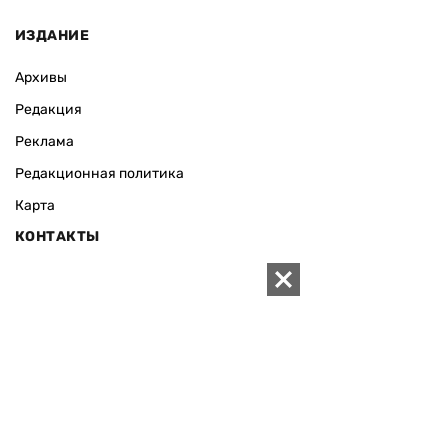
ИЗДАНИЕ
Архивы
Редакция
Реклама
Редакционная политика
Карта
КОНТАКТЫ
01010 Киев, ул. Князей Острожских, 19/1
Телефон редакции:
+380 (44) 280-04-85
Электронная почта редакции:
zn94@ukr.net
Электронная почта службы новостей:
editor@zn.ua
СОЦСЕТИ