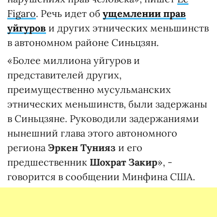
Fіgaro
. Речь идет об
ущемлении прав
уйгуров
и других этнических меньшинств
в автономном районе Синьцзян.
«Более миллиона уйгуров и
представителей других,
преимущественно мусульманских
этнических меньшинств, были задержаны
в Синьцзяне. Руководили задержаниями
нынешний глава этого автономного
региона
Эркен Тунияз
и его
предшественник
Шохрат Закир
», -
говорится в сообщении Минфина США.