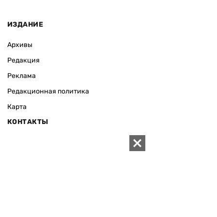
ИЗДАНИЕ
Архивы
Редакция
Реклама
Редакционная политика
Карта
КОНТАКТЫ
01010 Киев, ул. Князей Острожских, 19/1
Телефон редакции:
+380 (44) 280-04-85
Электронная почта редакции:
zn94@ukr.net
Электронная почта службы новостей:
editor@zn.ua
СОЦСЕТИ