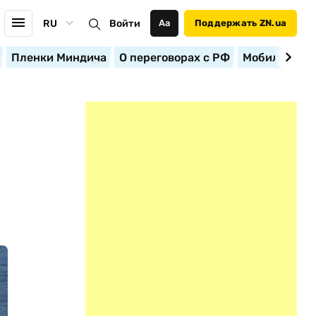
RU
Войти
Аа
Поддержать ZN.ua
Пленки Миндича
О переговорах с РФ
Мобилизация