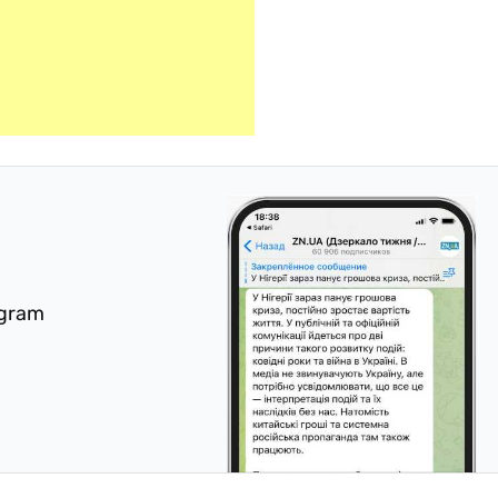
egram