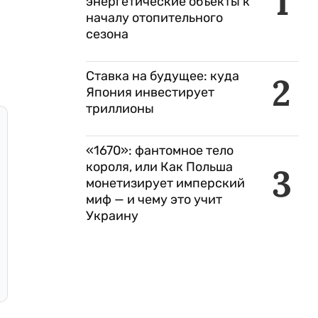
1
энергетические объекты к
началу отопительного
сезона
Ставка на будущее: куда
2
Япония инвестирует
триллионы
«1670»: фантомное тело
короля, или Как Польша
3
монетизирует имперский
миф — и чему это учит
Украину