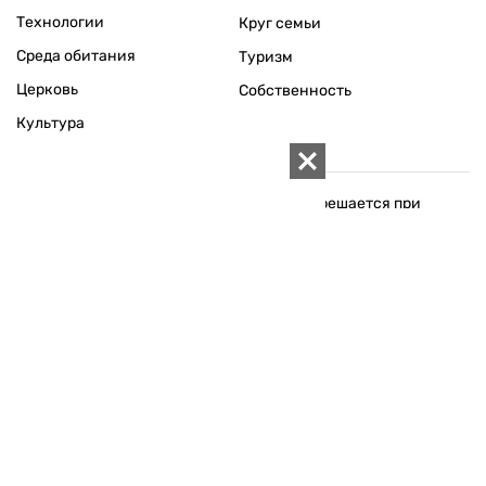
Технологии
Круг семьи
Среда обитания
Туризм
Церковь
Собственность
Культура
Использование материалов «ZN.UA» разрешается при
условии ссылки на «ZN.UA».
Для интернет-изданий обязательна прямая, открытая для
поисковых систем, гиперссылка в первом абзаце на
конкретный материал.
Любое копирование, перепечатка или воспроизведение
фотографических и видео материалов, содержащих ссылку
на Getty Images, строго запрещается.
Материалы в блоке "Новости компаний" публикуются на
правах рекламы.
ПОЛИТИКА КОНФИДЕНЦИАЛЬНОСТИ САЙТА ZN.UA
© 1994–2026 «ЗЕРКАЛО НЕДЕЛИ. УКРАИНА». ВСЕ ПРАВА ЗАЩИЩЕНЫ.