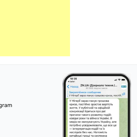
egram