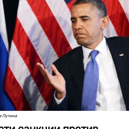
а Путина
сти санкции против