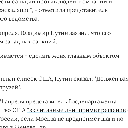
вести санкции против людей, компаний и
деэскалация", - отметила представитель
го ведомства.
апреля, Владимир Путин заявил, что его
м западных санкций.
нимается - сделать меня главным объектом
онный список США, Путин сказал: "Должен ва
друзей".
21 апреля представитель Госдепартамента
ьство США
"в считанные дни" примет решение
оссии, если Москва не предпримет шаги по
го в Женеве. !zn