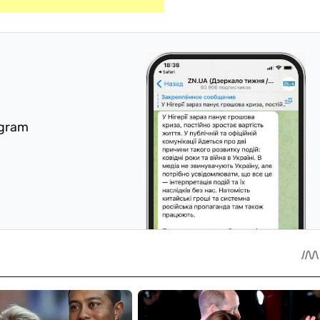
egram