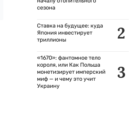
началу отопительного
сезона
Ставка на будущее: куда
2
Япония инвестирует
триллионы
«1670»: фантомное тело
короля, или Как Польша
3
монетизирует имперский
миф — и чему это учит
Украину