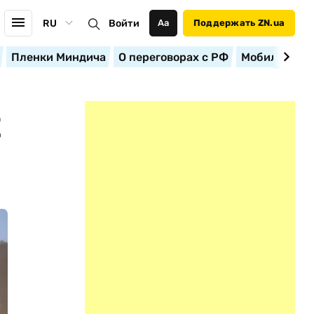
RU
Войти
Аа
Поддержать ZN.ua
Пленки Миндича
О переговорах с РФ
Мобилизация
Е