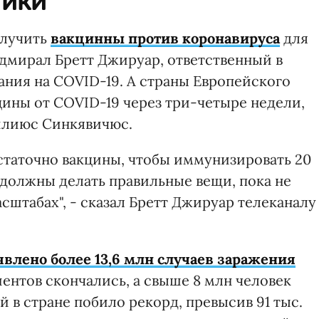
тики
олучить
вакцинны против коронавируса
для
адмирал Бретт Джируар, ответственный в
ания на COVID-19. А страны Европейского
цины от COVID-19 через три-четыре недели,
илиюс Синкявичюс.
остаточно вакцины, чтобы иммунизировать 20
 должны делать правильные вещи, пока не
штабах", - сказал Бретт Джируар телеканалу
влено более 13,6 млн случаев заражения
циентов скончались, а свыше 8 млн человек
 в стране побило рекорд, превысив 91 тыс.