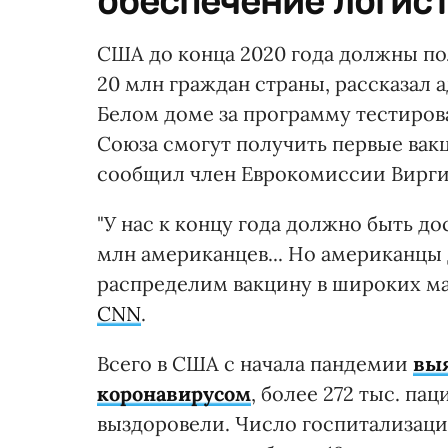
обеспечение логис
США до конца 2020 года должны п
20 млн граждан страны, рассказал 
Белом доме за программу тестиров
Союза смогут получить первые вак
сообщил член Еврокомиссии Вирг
"У нас к концу года должно быть д
млн американцев... Но американцы
распределим вакцину в широких мас
CNN
.
Всего в США с начала пандемии
выя
коронавирусом
, более 272 тыс. па
выздоровели. Число госпитализаций