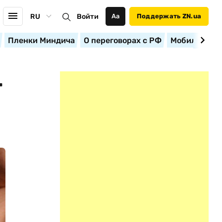
RU
Войти
Аа
Поддержать ZN.ua
Пленки Миндича
О переговорах с РФ
Мобилизация
Т