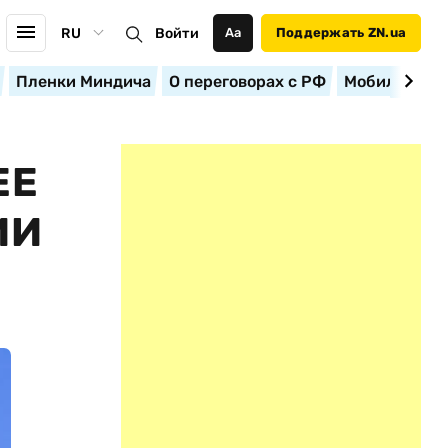
RU
Войти
Аа
Поддержать ZN.ua
Пленки Миндича
О переговорах с РФ
Мобилизация
ЕЕ
ИИ