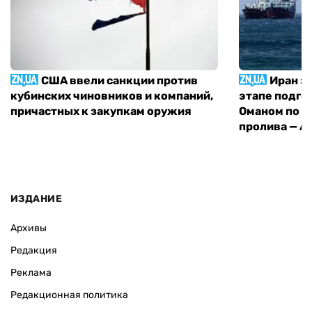
США ввели санкции против
Иран з
кубинских чиновников и компаний,
этапе подго
причастных к закупкам оружия
Оманом по п
пролива — A
ИЗДАНИЕ
Архивы
Редакция
Реклама
Редакционная политика