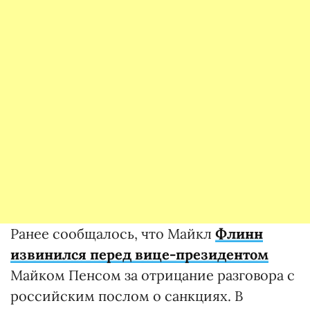
Ранее сообщалось, что Майкл
Флинн
извинился перед вице-президентом
Майком Пенсом за отрицание разговора с
российским послом о санкциях. В