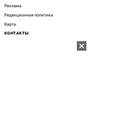
Реклама
Редакционная политика
Карта
КОНТАКТЫ
01010 Киев, ул. Князей Острожских, 19/1
Телефон редакции:
+380 (44) 280-04-85
Электронная почта редакции:
zn94@ukr.net
Электронная почта службы новостей:
editor@zn.ua
СОЦСЕТИ
ПОДДЕРЖАТЬ ZN.UA
Поддержать независимую