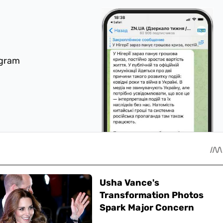
egram