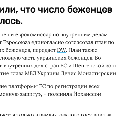
или, что число беженцев
лось.
нен и еврокомиссар по внутренним делам
т Евросоюза единогласно согласовал план по
их беженцев, передает
DW
. План также
сновную часть украинских беженцев. Во
 внутренних дел стран ЕС и Шенгенской зон
стие глава МВД Украины Денис Монастырский
ние платформы ЕС по регистрации всех
менную защиту», – пояснила Йоханссон
яется только в рамках каждого государства