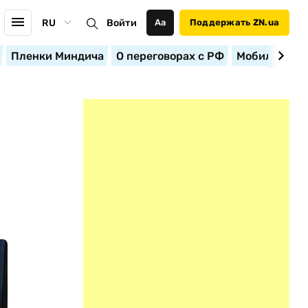
RU
Войти
Аа
Поддержать ZN.ua
Пленки Миндича
О переговорах с РФ
Мобилизация