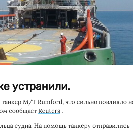
же устранили.
 танкер M/T Rumford, что сильно повлияло н
том сообщает
Reuters
.
льца судна. На помощь танкеру отправились