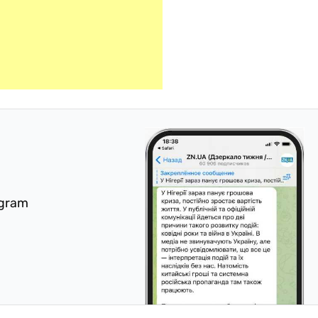
egram