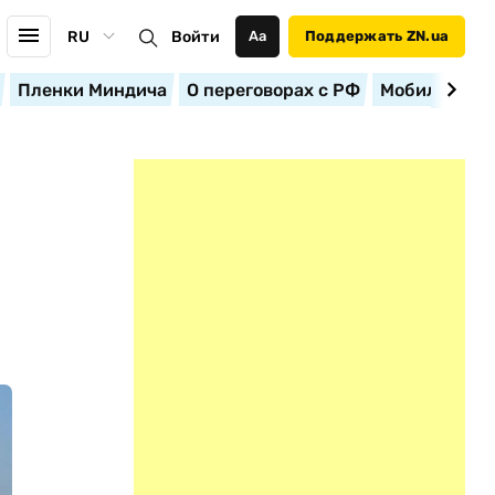
RU
Войти
Аа
Поддержать ZN.ua
Пленки Миндича
О переговорах с РФ
Мобилизация