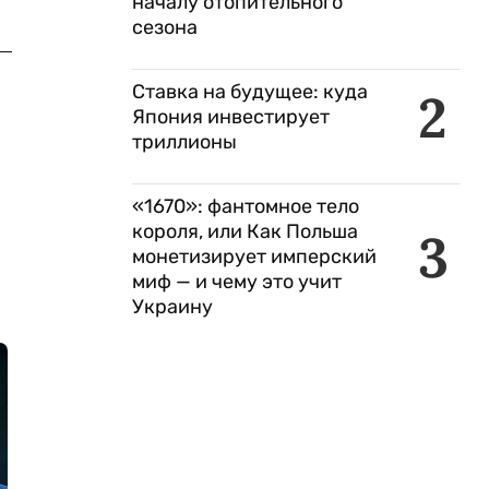
началу отопительного
сезона
Ставка на будущее: куда
2
Япония инвестирует
триллионы
«1670»: фантомное тело
короля, или Как Польша
3
монетизирует имперский
миф — и чему это учит
Украину