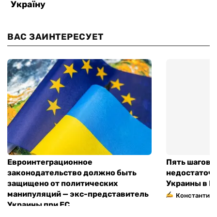
ВАС ЗАИНТЕРЕСУЕТ
Евроинтеграционное
Пять шагов к
законодательство должно быть
недостаточн
защищено от политических
Украины в Е
манипуляций — экс-представитель
Константин 
Украины при ЕС