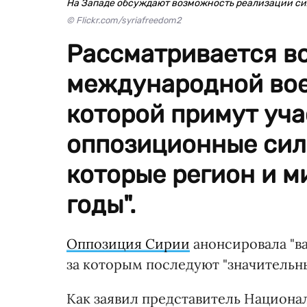
На Западе обсуждают возможность реализации си
© Flickr.com/syriafreedom2
Рассматривается в
международной вое
которой примут уч
оппозиционные силы
которые регион и м
годы".
Оппозиция Сирии
анонсировала "ва
за которым последуют "значительн
Как заявил представитель Национ