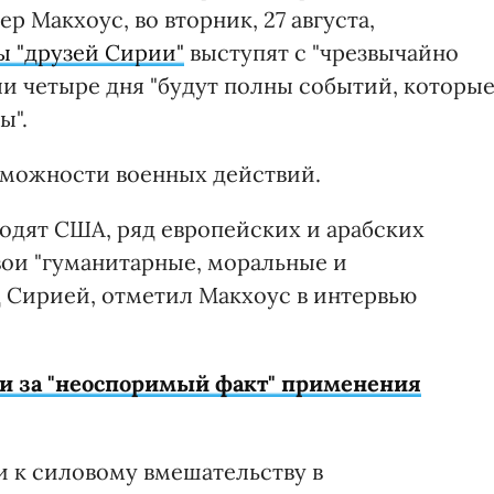
 Макхоус, во вторник, 27 августа,
ы "друзей Сирии"
выступят с "чрезвычайно
ли четыре дня "будут полны событий, которы
ы".
зможности военных действий.
ходят США, ряд европейских и арабских
вои "гуманитарные, моральные и
д Сирией, отметил Макхоус в интервью
и за "неоспоримый факт" применения
ти к силовому вмешательству в