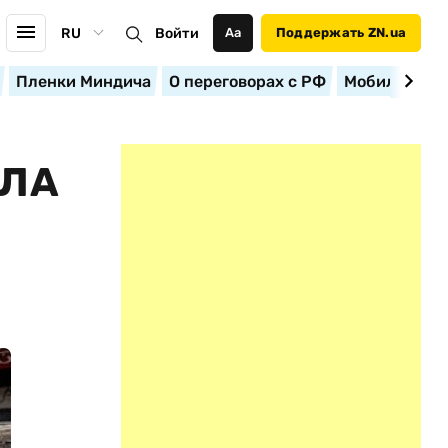
RU
Войти
Аа
Поддержать ZN.ua
Пленки Миндича
О переговорах с РФ
Мобилизация
АЛА