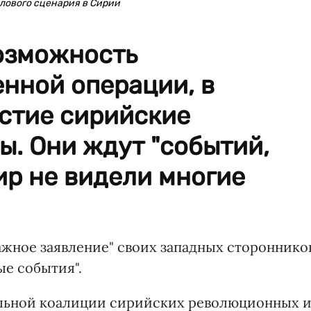
лового сценария в Сирии
озможность
нной операции, в
астие сирийские
. Они ждут "событий,
ир не видели многие
жное заявление" своих западных стороннико
ые события".
альной коалиции сирийских революционных 