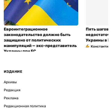
Евроинтеграционное
Пять шагов к
законодательство должно быть
недостаточн
защищено от политических
Украины в Е
манипуляций — экс-представитель
Константин 
Украины при ЕС
ИЗДАНИЕ
Архивы
Редакция
Реклама
Редакционная политика