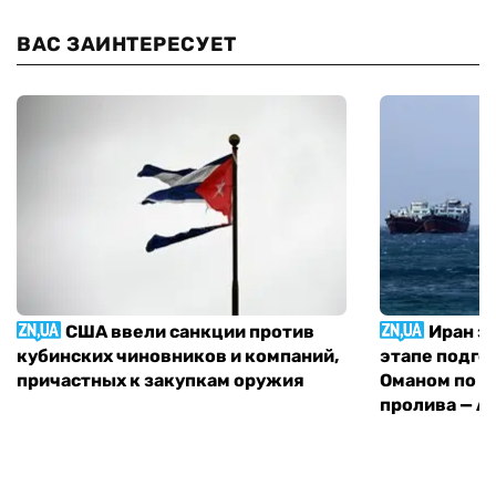
ВАС ЗАИНТЕРЕСУЕТ
США ввели санкции против
Иран з
кубинских чиновников и компаний,
этапе подго
причастных к закупкам оружия
Оманом по п
пролива — A